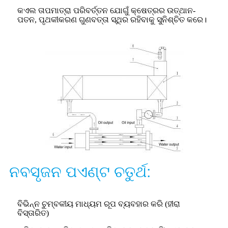
କଏଲ ତାପମାତ୍ରା ପରିବର୍ତ୍ତନ ଯୋଗୁଁ କ୍ଷେତ୍ରର ଉତ୍ଥାନ-
ପତନ, ପୃଥକୀକରଣ ଗୁଣବତ୍ତା ସ୍ଥିର ରହିବାକୁ ସୁନିଶ୍ଚିତ କରେ।
ନବସୃଜନ ପଏଣ୍ଟ ଚତୁର୍ଥ:
ବିଭିନ୍ନ ଚୁମ୍ବକୀୟ ମାଧ୍ୟମ ରୂପ ବ୍ୟବହାର କରି (ହୀରା
ବିସ୍ତାରିତ)