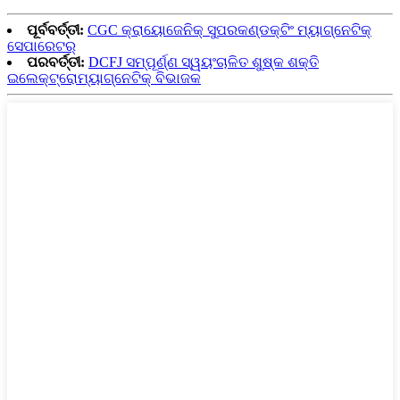
ପୂର୍ବବର୍ତ୍ତୀ:
CGC କ୍ରାୟୋଜେନିକ୍ ସୁପରକଣ୍ଡକ୍ଟିଂ ମ୍ୟାଗ୍ନେଟିକ୍
ସେପାରେଟର୍
ପରବର୍ତ୍ତୀ:
DCFJ ସମ୍ପୂର୍ଣ୍ଣ ସ୍ୱୟଂଚାଳିତ ଶୁଷ୍କ ଶକ୍ତି
ଇଲେକ୍ଟ୍ରୋମ୍ୟାଗ୍ନେଟିକ୍ ବିଭାଜକ