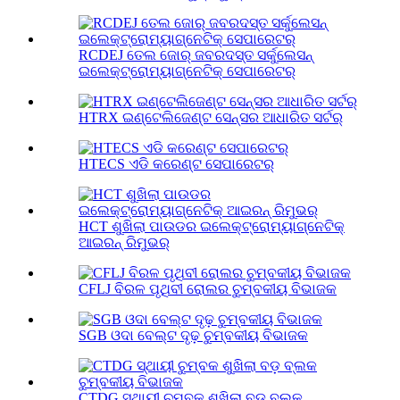
RCDEJ ତେଲ ଜୋର୍ ଜବରଦସ୍ତ ସର୍କୁଲେସନ୍
ଇଲେକ୍ଟ୍ରୋମ୍ୟାଗ୍ନେଟିକ୍ ସେପାରେଟର୍
HTRX ଇଣ୍ଟେଲିଜେଣ୍ଟ ସେନ୍ସର ଆଧାରିତ ସର୍ଟର୍
HTECS ଏଡି କରେଣ୍ଟ ସେପାରେଟର୍
HCT ଶୁଖିଲା ପାଉଡର ଇଲେକ୍ଟ୍ରୋମ୍ୟାଗ୍ନେଟିକ୍
ଆଇରନ୍ ରିମୁଭର୍
CFLJ ବିରଳ ପୃଥିବୀ ରୋଲର ଚୁମ୍ବକୀୟ ବିଭାଜକ
SGB ​​ଓଦା ବେଲ୍ଟ ଦୃଢ଼ ଚୁମ୍ବକୀୟ ବିଭାଜକ
CTDG ସ୍ଥାୟୀ ଚୁମ୍ବକ ଶୁଖିଲା ବଡ଼ ବ୍ଲକ