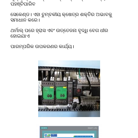
ପହଞ୍ଚିପାରିବ
ସେକେଣ୍ଡ। ଏହା ଚୁମ୍ବକୀୟ କ୍ଷେତ୍ର ଶକ୍ତିର ଅଭାବକୁ
ସମାଧାନ କରେ।
ଥର୍ମାଲ୍ ପରେ ହ୍ରାସ ଏବଂ ଉତ୍ତେଜନା ବୃଦ୍ଧି ବେଗ ଧୀର
ହୋଇଯାଏ
ପାରମ୍ପରିକ ଉପକରଣର କାର୍ଯ୍ୟ।