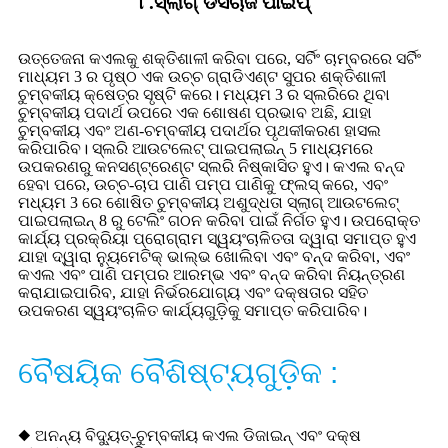
୮.ସ୍ଲାଗ୍ ଡିସଚାର୍ଜ ପାଇପ୍
ଉତ୍ତେଜନା କଏଲକୁ ଶକ୍ତିଶାଳୀ କରିବା ପରେ, ସର୍ଟିଂ ଚାମ୍ବରରେ ସର୍ଟିଂ
ମାଧ୍ୟମ 3 ର ପୃଷ୍ଠ ଏକ ଉଚ୍ଚ ଗ୍ରାଡିଏଣ୍ଟ ସୁପର ଶକ୍ତିଶାଳୀ
ଚୁମ୍ବକୀୟ କ୍ଷେତ୍ର ସୃଷ୍ଟି କରେ। ମଧ୍ୟମ 3 ର ସ୍ଲରିରେ ଥିବା
ଚୁମ୍ବକୀୟ ପଦାର୍ଥ ଉପରେ ଏକ ଶୋଷଣ ପ୍ରଭାବ ଅଛି, ଯାହା
ଚୁମ୍ବକୀୟ ଏବଂ ଅଣ-ଚମ୍ବକୀୟ ପଦାର୍ଥର ପୃଥକୀକରଣ ହାସଲ
କରିପାରିବ। ସ୍ଲରି ଆଉଟଲେଟ୍ ପାଇପଲାଇନ୍ 5 ମାଧ୍ୟମରେ
ଉପକରଣରୁ କନସଣ୍ଟ୍ରେଣ୍ଟ ସ୍ଲରି ନିଷ୍କାସିତ ହୁଏ। କଏଲ ବନ୍ଦ
ହେବା ପରେ, ଉଚ୍ଚ-ଚାପ ପାଣି ପମ୍ପ ପାଣିକୁ ଫ୍ଲସ୍ କରେ, ଏବଂ
ମଧ୍ୟମ 3 ରେ ଶୋଷିତ ଚୁମ୍ବକୀୟ ଅଶୁଦ୍ଧତା ସ୍ଲାଗ୍ ଆଉଟଲେଟ୍
ପାଇପଲାଇନ୍ 8 ରୁ ଟେଲିଂ ଗଠନ କରିବା ପାଇଁ ନିର୍ଗତ ହୁଏ। ଉପରୋକ୍ତ
କାର୍ଯ୍ୟ ପ୍ରକ୍ରିୟା ପ୍ରୋଗ୍ରାମ ସ୍ୱୟଂଚାଳିତତା ଦ୍ୱାରା ସମାପ୍ତ ହୁଏ
ଯାହା ଦ୍ୱାରା ନ୍ୟୁମେଟିକ୍ ଭାଲ୍ଭ ଖୋଲିବା ଏବଂ ବନ୍ଦ କରିବା, ଏବଂ
କଏଲ ଏବଂ ପାଣି ପମ୍ପର ଆରମ୍ଭ ଏବଂ ବନ୍ଦ କରିବା ନିୟନ୍ତ୍ରଣ
କରାଯାଇପାରିବ, ଯାହା ନିର୍ଭରଯୋଗ୍ୟ ଏବଂ ଦକ୍ଷତାର ସହିତ
ଉପକରଣ ସ୍ୱୟଂଚାଳିତ କାର୍ଯ୍ୟଗୁଡ଼ିକୁ ସମାପ୍ତ କରିପାରିବ।
ବୈଷୟିକ ବୈଶିଷ୍ଟ୍ୟଗୁଡ଼ିକ :
◆ ଅନନ୍ୟ ବିଦ୍ୟୁତ୍-ଚୁମ୍ବକୀୟ କଏଲ ଡିଜାଇନ୍ ଏବଂ ଦକ୍ଷ