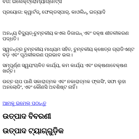
ବର୍ଗ: ଇଲେକ୍ଟ୍ରୋମ୍ୟାଗ୍ନେଟ୍ସ
ପ୍ରୟୋଗ: କ୍ୱାର୍ଟଜ୍, ଫେଲ୍ଡସ୍ପାର୍, କାଓଲିନ୍, ଇତ୍ୟାଦି
ଅନନ୍ୟ ବିଦ୍ୟୁତ୍-ଚୁମ୍ବକୀୟ କଏଲ ଡିଜାଇନ୍ ଏବଂ ଦକ୍ଷ ଶୀତଳୀକରଣ
ପଦ୍ଧତି।
ସ୍ୱତନ୍ତ୍ର ଚୁମ୍ବକୀୟ ମାଧ୍ୟମ ସହିତ, ଚୁମ୍ବକୀୟ କ୍ଷେତ୍ର ଗ୍ରାଡିଏଣ୍ଟ
ବଡ଼ ଏବଂ ପୃଥକୀକରଣ ପ୍ରଭାବ ଭଲ।
ସମ୍ପୂର୍ଣ୍ଣ ସ୍ୱୟଂଚାଳିତ କାର୍ଯ୍ୟ, କମ କାର୍ଯ୍ୟ ଏବଂ ରକ୍ଷଣାବେକ୍ଷଣ
ଖର୍ଚ୍ଚ।
ଉଚ୍ଚ ଚାପ ପାଣି ସକାରାତ୍ମକ ଏବଂ ନକାରାତ୍ମକ ଫ୍ଲସିଂ, ସଫା ଲୁହା
ଅନଲୋଡିଂ, ଏବଂ କୌଣସି ଅବଶିଷ୍ଟ ନାହିଁ।
ଆମକୁ ଇମେଲ୍ ପଠାନ୍ତୁ
ଉତ୍ପାଦ ବିବରଣୀ
ଉତ୍ପାଦ ଟ୍ୟାଗ୍‌ଗୁଡ଼ିକ