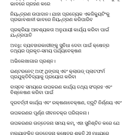
ଭାବରେ ଗ୍ରହଣ କରେ
ନିୟନ୍ତ୍ରଣ ଉପାଦାନ। ଯାହା ପ୍ରତ୍ୟେକ ଏକଜିକ୍ୟୁଟିଂକୁ
ପ୍ରଭାବଶାଳୀ ଭାବରେ ନିୟନ୍ତ୍ରଣ କରିପାରିବ
ପ୍ରକ୍ରିୟା ଆବଶ୍ୟକତା ଅନୁଯାୟୀ କାର୍ଯ୍ୟ କରିବା ପାଇଁ
ଯନ୍ତ୍ରପାତି
ଅବଧି: ବ୍ୟବହାରକାରୀଙ୍କୁ ସୁବିଧା ଦେବା ପାଇଁ କ୍ଷେତ୍ର
ତଥ୍ୟର ପ୍ରକୃତ-ସମୟ ପର୍ଯ୍ୟବେକ୍ଷଣ
ଅଭିଲେଖାଗାର ପ୍ରଶ୍ନ।
ଇଣ୍ଟରନେଟ୍ ଅଫ୍ ଥିଙ୍ଗସ୍ ଏବଂ କ୍ଲାଉଡ୍ ପ୍ଲାଟଫର୍ମ
ପ୍ରଯୁକ୍ତିବିଦ୍ୟାକୁ ପ୍ରୟୋଗ କରିବା
ବାସ୍ତବ ସମୟରେ ଉପକରଣ କାର୍ଯ୍ୟ ତଥ୍ୟ ସଂଗ୍ରହ ଏବଂ
ବିଶ୍ଳେଷଣ କରିବା ପାଇଁ
ଦୂରବର୍ତ୍ତୀ କାର୍ଯ୍ୟ ଏବଂ ରକ୍ଷଣାବେକ୍ଷଣ, ତ୍ରୁଟି ନିର୍ଣ୍ଣୟ ଏବଂ
ଉପକରଣର ପୂର୍ଣ୍ଣ ଜୀବନଚକ୍ର ପରିଚାଳନା।
ଉପକରଣର ଉତ୍ତେଜନା ସମୟ କମ୍, ଏହା ସୁନିଶ୍ଚିତ କରେ ଯେ
ମୂଲ୍ୟାଙ୍କିତ ଉତ୍ତେଜନା କ୍ଷେତ୍ର ଶକ୍ତି 20 ମଧ୍ୟରେ