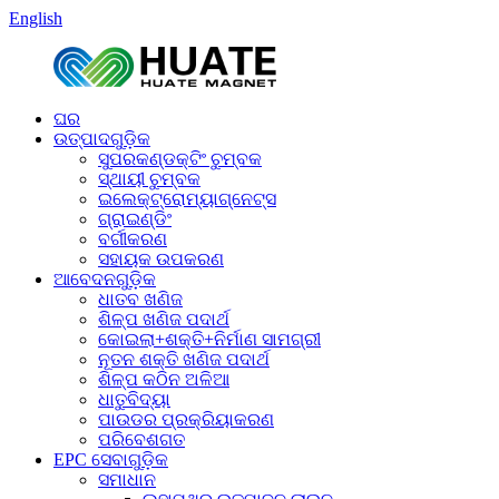
English
ଘର
ଉତ୍ପାଦଗୁଡ଼ିକ
ସୁପରକଣ୍ଡକ୍ଟିଂ ଚୁମ୍ବକ
ସ୍ଥାୟୀ ଚୁମ୍ବକ
ଇଲେକ୍ଟ୍ରୋମ୍ୟାଗ୍ନେଟ୍ସ
ଗ୍ରାଇଣ୍ଡିଂ
ବର୍ଗୀକରଣ
ସହାୟକ ଉପକରଣ
ଆବେଦନଗୁଡ଼ିକ
ଧାତବ ଖଣିଜ
ଶିଳ୍ପ ଖଣିଜ ପଦାର୍ଥ
କୋଇଲା+ଶକ୍ତି+ନିର୍ମାଣ ସାମଗ୍ରୀ
ନୂତନ ଶକ୍ତି ଖଣିଜ ପଦାର୍ଥ
ଶିଳ୍ପ କଠିନ ଅଳିଆ
ଧାତୁବିଦ୍ୟା
ପାଉଡର ପ୍ରକ୍ରିୟାକରଣ
ପରିବେଶଗତ
EPC ସେବାଗୁଡ଼ିକ
ସମାଧାନ