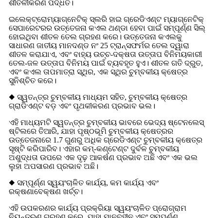
ଶୀତଳୀକରଣ ପଦ୍ଧତି।
ଇଲେକ୍ଟ୍ରୋମ୍ୟାଗ୍ନେଟିକ୍ ସ୍ଲରି ହାଇ ଗ୍ରେଡିଏଣ୍ଟ ମ୍ୟାଗ୍ନେଟିକ୍
ସେପାରେଟରର ଉତ୍ତେଜନା କଏଲ ଥଣ୍ଡା ହେବା ପାଇଁ ସମ୍ପୂର୍ଣ୍ଣ ସିଲ୍
ହୋଇଥିବା ଶୀତଳ ତେଲ ଗ୍ରହଣ କରେ। ଉତ୍ତେଜନା କଏଲକୁ
ସାଧାରଣ ଜାତୀୟ ମାନଦଣ୍ଡ ନଂ 25 ଟ୍ରାନ୍ସଫର୍ମର ତେଲ ଦ୍ୱାରା
ଶୀତଳ କରାଯାଏ, ଏବଂ ବାହ୍ୟ ଉଚ୍ଚ-ଦକ୍ଷତା ଉତ୍ତାପ ବିନିମୟକାରୀ
ତେଲ-ଜଳ ଉତ୍ତାପ ବିନିମୟ ପାଇଁ ବ୍ୟବହୃତ ହୁଏ। ଶୀତଳ ଗତି ଦ୍ରୁତ,
ଏବଂ କଏଲ ତାପମାତ୍ରା ସ୍ଥିର, ଏକ ସ୍ଥିର ଚୁମ୍ବକୀୟ କ୍ଷେତ୍ର
ସୁନିଶ୍ଚିତ କରେ।
◆ ସ୍ୱତନ୍ତ୍ର ଚୁମ୍ବକୀୟ ମାଧ୍ୟମ ସହିତ, ଚୁମ୍ବକୀୟ କ୍ଷେତ୍ର
ଗ୍ରାଡିଏଣ୍ଟ ବଡ଼ ଏବଂ ପୃଥକୀକରଣ ପ୍ରଭାବ ଭଲ।
ଏହି ମାଧ୍ୟମଟି ସ୍ୱତନ୍ତ୍ର ଚୁମ୍ବକୀୟ ଭାବରେ ଭେଦ୍ୟ ଷ୍ଟେନଲେସ୍
ଷ୍ଟିଲରେ ତିଆରି, ଯାହା ପୃଷ୍ଠଭୂମି ଚୁମ୍ବକୀୟ କ୍ଷେତ୍ରର
ଉତ୍ତେଜନାରେ 1.7 ଗୁଣରୁ ଅଧିକ ଗ୍ରେଡିଏଣ୍ଟ ଚୁମ୍ବକୀୟ କ୍ଷେତ୍ର
ସୃଷ୍ଟି କରିପାରିବ। ଏହାର କମ୍-କଣ୍ଟେଣ୍ଟ ଦୁର୍ବଳ ଚୁମ୍ବକୀୟ
ଅଶୁଦ୍ଧତା ଉପରେ ଏକ ଦୃଢ଼ ଆକର୍ଷଣ ପ୍ରଭାବ ଅଛି ଏବଂ ଏକ ଭଲ
ଲୁହା ଅପସାରଣ ପ୍ରଭାବ ଅଛି।
◆ ସମ୍ପୂର୍ଣ୍ଣ ସ୍ୱୟଂଚାଳିତ କାର୍ଯ୍ୟ, କମ କାର୍ଯ୍ୟ ଏବଂ
ରକ୍ଷଣାବେକ୍ଷଣ ଖର୍ଚ୍ଚ।
ଏହି ଉପକରଣର କାର୍ଯ୍ୟ ପ୍ରକ୍ରିୟା ସ୍ୱୟଂଚାଳିତ ପ୍ରୋଗ୍ରାମ
ନିୟନ୍ତ୍ରଣ ଗ୍ରହଣ କରେ, ଯାହା ମାନବହୀନ ଏବଂ ସମ୍ପୂର୍ଣ୍ଣ