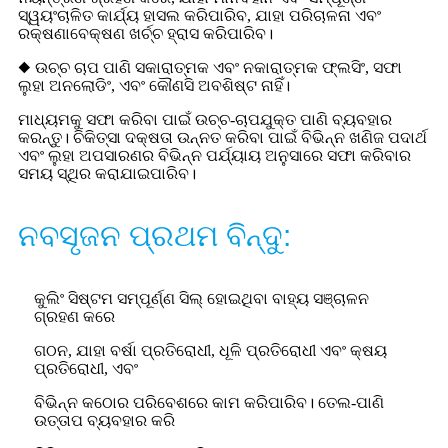
ସ୍ୱୟଂଚାଳିତ କାର୍ଯ୍ୟ ହାସଲ କରିପାରିବ, ଯାହା ପରିଚାଳନା ଏବଂ
ରକ୍ଷଣାବେକ୍ଷଣ ଖର୍ଚ୍ଚ ହ୍ରାସ କରିପାରିବ।
◆ ଉଚ୍ଚ ଚାପ ପାଣି ସକାରାତ୍ମକ ଏବଂ ନକାରାତ୍ମକ ଫ୍ଲସିଂ, ସଫା
ଲୁହା ଅନଲୋଡିଂ, ଏବଂ କୌଣସି ଅବଶିଷ୍ଟ ନାହିଁ।
ମାଧ୍ୟମକୁ ସଫା କରିବା ପାଇଁ ଉଚ୍ଚ-ଚାପଯୁକ୍ତ ପାଣି ବ୍ୟବହାର
କରନ୍ତୁ। ଚିକିତ୍ସା ଦକ୍ଷତା ଉନ୍ନତ କରିବା ପାଇଁ ବିଭିନ୍ନ ଖଣିଜ ପଦାର୍ଥ
ଏବଂ ଲୁହା ଅପସାରଣର ବିଭିନ୍ନ ପର୍ଯ୍ୟାୟ ଅନୁସାରେ ସଫା କରିବାର
ସମୟ ସ୍ଥିର କରାଯାଇପାରିବ।
ନବସୃଜନ ପ୍ରଥମ ବିନ୍ଦୁ:
କୁଲିଂ ସିଷ୍ଟମ ସମ୍ପୂର୍ଣ୍ଣ ସିଲ୍ ହୋଇଥିବା ବାହ୍ୟ ସଞ୍ଚାଳନ
ଗ୍ରହଣ କରେ
ଗଠନ, ଯାହା ବର୍ଷା ପ୍ରତିରୋଧୀ, ଧୂଳି ପ୍ରତିରୋଧୀ ଏବଂ କ୍ଷୟ
ପ୍ରତିରୋଧୀ, ଏବଂ
ବିଭିନ୍ନ କଠୋର ପରିବେଶରେ କାମ କରିପାରିବ। ତେଲ-ପାଣି
ଉତ୍ତାପ ବ୍ୟବହାର କରି