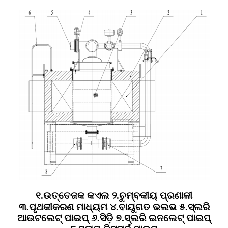
୧.ଉତ୍ତେଜକ କଏଲ ୨.ଚୁମ୍ବକୀୟ ପ୍ରଣାଳୀ
୩.ପୃଥକୀକରଣ ମାଧ୍ୟମ ୪.ବାୟୁଗତ ଭଲଭ ୫.ସ୍ଲରି
ଆଉଟଲେଟ୍ ପାଇପ୍ ୬.ସିଡ଼ି ୭.ସ୍ଲରି ଇନଲେଟ୍ ପାଇପ୍