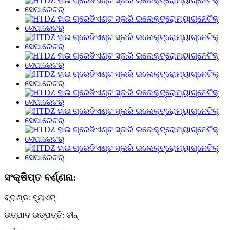
ସଂକ୍ଷିପ୍ତ ବର୍ଣ୍ଣନା:
ବ୍ରାଣ୍ଡ: ହ୍ୟୁଏଟ୍
ଉତ୍ପାଦ ଉତ୍ପତ୍ତି: ଚୀନ୍