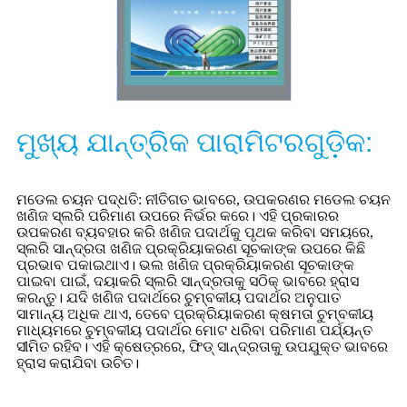
ମୁଖ୍ୟ ଯାନ୍ତ୍ରିକ ପାରାମିଟରଗୁଡ଼ିକ:
ମଡେଲ ଚୟନ ପଦ୍ଧତି: ନୀତିଗତ ଭାବରେ, ଉପକରଣର ମଡେଲ ଚୟନ
ଖଣିଜ ସ୍ଲରି ପରିମାଣ ଉପରେ ନିର୍ଭର କରେ। ଏହି ପ୍ରକାରର
ଉପକରଣ ବ୍ୟବହାର କରି ଖଣିଜ ପଦାର୍ଥକୁ ପୃଥକ କରିବା ସମୟରେ,
ସ୍ଲରି ସାନ୍ଦ୍ରତା ଖଣିଜ ପ୍ରକ୍ରିୟାକରଣ ସୂଚକାଙ୍କ ଉପରେ କିଛି
ପ୍ରଭାବ ପକାଇଥାଏ। ଭଲ ଖଣିଜ ପ୍ରକ୍ରିୟାକରଣ ସୂଚକାଙ୍କ
ପାଇବା ପାଇଁ, ଦୟାକରି ସ୍ଲରି ସାନ୍ଦ୍ରତାକୁ ସଠିକ୍ ଭାବରେ ହ୍ରାସ
କରନ୍ତୁ। ଯଦି ଖଣିଜ ପଦାର୍ଥରେ ଚୁମ୍ବକୀୟ ପଦାର୍ଥର ଅନୁପାତ
ସାମାନ୍ୟ ଅଧିକ ଥାଏ, ତେବେ ପ୍ରକ୍ରିୟାକରଣ କ୍ଷମତା ଚୁମ୍ବକୀୟ
ମାଧ୍ୟମରେ ଚୁମ୍ବକୀୟ ପଦାର୍ଥର ମୋଟ ଧରିବା ପରିମାଣ ପର୍ଯ୍ୟନ୍ତ
ସୀମିତ ରହିବ। ଏହି କ୍ଷେତ୍ରରେ, ଫିଡ୍ ସାନ୍ଦ୍ରତାକୁ ଉପଯୁକ୍ତ ଭାବରେ
ହ୍ରାସ କରାଯିବା ଉଚିତ।