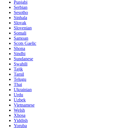
Punjabi
Serbian
Sesotho
Sinhala
Slovak
Slovenian
Somali
Samoan
Scots Gaelic
Shona
Sindhi
Sundanese
Swahili
Tajik
Tamil
Telugu
Thai
Ukrainian
Urdu
Uzbek
Vietnamese
Welsh
Xhosa
Yiddish
Yoruba