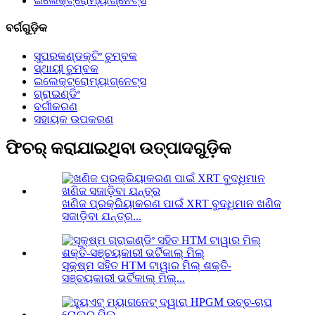
ଇଲେକ୍ଟ୍ରୋମ୍ୟାଗ୍ନେଟ୍ସ
ବର୍ଗଗୁଡ଼ିକ
ସୁପରକଣ୍ଡକ୍ଟିଂ ଚୁମ୍ବକ
ସ୍ଥାୟୀ ଚୁମ୍ବକ
ଇଲେକ୍ଟ୍ରୋମ୍ୟାଗ୍ନେଟ୍ସ
ଗ୍ରାଇଣ୍ଡିଂ
ବର୍ଗୀକରଣ
ସହାୟକ ଉପକରଣ
ଫିଚର୍ କରାଯାଇଥିବା ଉତ୍ପାଦଗୁଡ଼ିକ
ଖଣିଜ ପ୍ରକ୍ରିୟାକରଣ ପାଇଁ XRT ବୁଦ୍ଧିମାନ ଖଣିଜ
ସଜାଡ଼ିବା ଯନ୍ତ୍ର...
ସୂକ୍ଷ୍ମ ସହିତ HTM ଟାୱାର ମିଲ୍ ଶକ୍ତି-
ସଞ୍ଚୟକାରୀ ଭର୍ଟିକାଲ୍ ମିଲ୍...