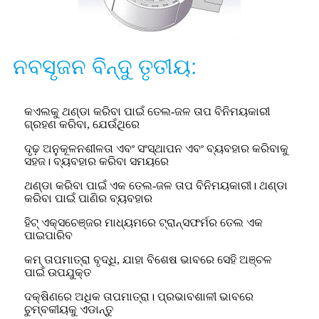
ନବସୃଜନ ବିନ୍ଦୁ ତୃତୀୟ:
କଏଲକୁ ଥଣ୍ଡା କରିବା ପାଇଁ ତେଲ-ଜଳ ତାପ ବିନିମୟକାରୀ
ଗ୍ରହଣ କରିବା, ଯେଉଁଥିରେ
ଦୃଢ଼ ଅନୁକୂଳନଶୀଳତା ଏବଂ ସଂସ୍ଥାପନ ଏବଂ ବ୍ୟବହାର କରିବାକୁ
ସହଜ। ବ୍ୟବହାର କରିବା ସମୟରେ
ଥଣ୍ଡା କରିବା ପାଇଁ ଏକ ତେଲ-ଜଳ ତାପ ବିନିମୟକାରୀ। ଥଣ୍ଡା
କରିବା ପାଇଁ ପାଣିର ବ୍ୟବହାର
ହିଟ୍ ଏକ୍ସଚେଞ୍ଜର ମାଧ୍ୟମରେ ଟ୍ରାନ୍ସଫର୍ମର ତେଲ ଏକ
ପାଇପାରିବ
କମ୍ ତାପମାତ୍ରା ବୃଦ୍ଧି, ଯାହା ବିଶେଷ ଭାବରେ ସେହି ଅଞ୍ଚଳ
ପାଇଁ ଉପଯୁକ୍ତ
ଦକ୍ଷିଣରେ ଅଧିକ ତାପମାତ୍ରା। ପ୍ରଭାବଶାଳୀ ଭାବରେ
ଚୁମ୍ବକୀୟକୁ ଏଡାନ୍ତୁ