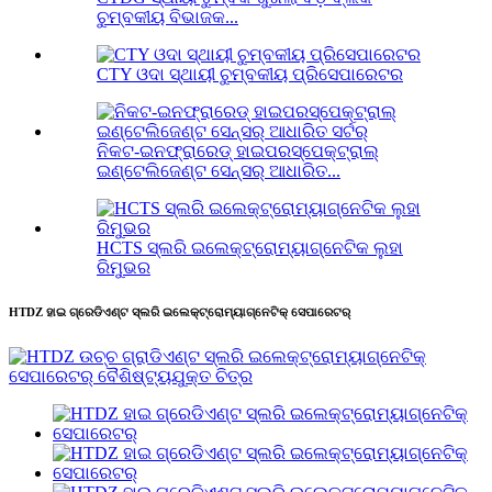
ଚୁମ୍ବକୀୟ ବିଭାଜକ...
CTY ଓଦା ସ୍ଥାୟୀ ଚୁମ୍ବକୀୟ ପ୍ରିସେପାରେଟର
ନିକଟ-ଇନଫ୍ରାରେଡ୍ ହାଇପରସ୍ପେକ୍ଟ୍ରାଲ୍
ଇଣ୍ଟେଲିଜେଣ୍ଟ ସେନ୍ସର୍ ଆଧାରିତ...
HCTS ସ୍ଲରି ଇଲେକ୍ଟ୍ରୋମ୍ୟାଗ୍ନେଟିକ ଲୁହା
ରିମୁଭର
HTDZ ହାଇ ଗ୍ରେଡିଏଣ୍ଟ ସ୍ଲରି ଇଲେକ୍ଟ୍ରୋମ୍ୟାଗ୍ନେଟିକ୍ ସେପାରେଟର୍