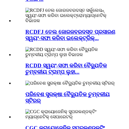
RCDFJ ତେଲ ଜୋରଜବରଦସ୍ତ ପ୍ରସାରଣ
ସ୍ୱୟଂ-ସଫା କରିବା ଇଲେକ୍ଟ୍ରିକ୍...
RCDD ସ୍ୱୟଂ-ସଫା କରିବା ବୈଦ୍ୟୁତିକ
ଚୁମ୍ବକୀୟ ଟ୍ରାମ୍ପ ଲୁହା...
ପରିବେଶ ସୁରକ୍ଷା ବୈଦ୍ୟୁତିକ ଚୁମ୍ବକୀୟ
ସ୍ଟିରର୍
CGC କ୍ରାୟୋଜେନିକ୍ ସୁପରକଣ୍ଡକ୍ଟିଂ