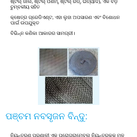
ଷ୍ଟିଲ୍ ଜାଲ, ଷ୍ଟିଲ୍ ପଶମ୍, ଷ୍ଟିଲ୍ ରଡ୍, ଇତ୍ୟାଦି), ଏକ ବଡ଼
ଚୁମ୍ବକୀୟ ସହିତ
କ୍ଷେତ୍ର ଗ୍ରେଡିଏଣ୍ଟ, ଏହା ଲୁହା ଅପସାରଣ ଏବଂ ବିଶୋଧନ
ପାଇଁ ଉପଯୁକ୍ତ
ବିଭିନ୍ନ କଣିକା ଆକାରର ସାମଗ୍ରୀ।
ପଞ୍ଚମ ନବସୃଜନ ବିନ୍ଦୁ:
ନିୟନ୍ତ୍ରଣ ପ୍ରଣାଳୀ ଏକ ପ୍ରୋଗ୍ରାମେବଲ୍ ନିୟନ୍ତ୍ରକକୁ ମୂଳ