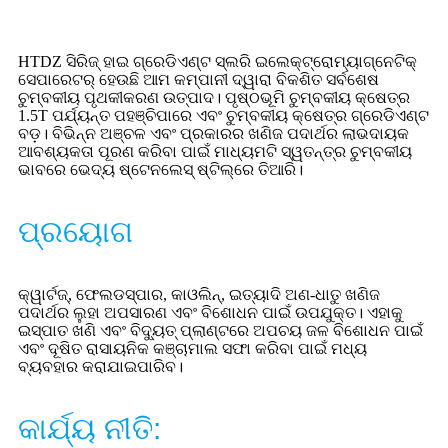
HTDZ ସିରିଜ୍ ହାଇ ଗ୍ରେଡିଏଣ୍ଟ ସ୍ଲରି ଇଲେକ୍ଟ୍ରୋମ୍ୟାଗ୍ନେଟିକ୍
ସେପାରେଟର୍ ହେଉଛି ଆମ କମ୍ପାନୀ ଦ୍ୱାରା ବିକଶିତ ସର୍ବଶେଷ
ଚୁମ୍ବକୀୟ ପୃଥକୀକରଣ ଉତ୍ପାଦ। ପୃଷ୍ଠଭୂମି ଚୁମ୍ବକୀୟ କ୍ଷେତ୍ର
1.5T ପର୍ଯ୍ୟନ୍ତ ପହଞ୍ଚିପାରେ ଏବଂ ଚୁମ୍ବକୀୟ କ୍ଷେତ୍ର ଗ୍ରେଡିଏଣ୍ଟ
ବଡ଼। ବିଭିନ୍ନ ଅଞ୍ଚଳ ଏବଂ ପ୍ରକାରର ଖଣିଜ ପଦାର୍ଥର ଲାଭଦାୟକ
ଆବଶ୍ୟକତା ପୂରଣ କରିବା ପାଇଁ ମାଧ୍ୟମଟି ସ୍ୱତନ୍ତ୍ର ଚୁମ୍ବକୀୟ
ଭାବରେ ଭେଦ୍ୟ ଷ୍ଟେନଲେସ୍ ଷ୍ଟିଲ୍‌ରେ ତିଆରି।
ପ୍ରୟୋଗ
କ୍ୱାର୍ଟଜ୍, ଫେଲଡସ୍ପାର, କାଓଲିନ୍, ଇତ୍ୟାଦି ଅଣ-ଧାତୁ ଖଣିଜ
ପଦାର୍ଥର ଲୁହା ଅପସାରଣ ଏବଂ ବିଶୋଧନ ପାଇଁ ଉପଯୁକ୍ତ। ଏହାକୁ
ଇସ୍ପାତ ଖଣି ଏବଂ ବିଦ୍ୟୁତ୍ ପ୍ଲାଣ୍ଟରେ ଅପଚୟ ଜଳ ବିଶୋଧନ ପାଇଁ
ଏବଂ ଦୂଷିତ ରାସାୟନିକ କଞ୍ଚାମାଲ ସଫା କରିବା ପାଇଁ ମଧ୍ୟ
ବ୍ୟବହାର କରାଯାଇପାରିବ।
କାର୍ଯ୍ୟ ନୀତି: