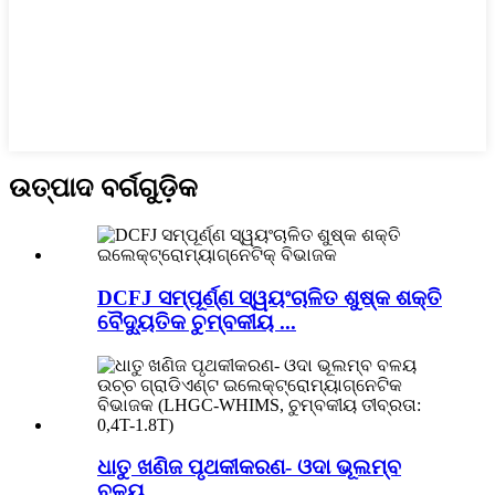
ଉତ୍ପାଦ ବର୍ଗଗୁଡ଼ିକ
DCFJ ସମ୍ପୂର୍ଣ୍ଣ ସ୍ୱୟଂଚାଳିତ ଶୁଷ୍କ ଶକ୍ତି
ବୈଦ୍ୟୁତିକ ଚୁମ୍ବକୀୟ ...
ଧାତୁ ଖଣିଜ ପୃଥକୀକରଣ- ଓଦା ଭୂଲମ୍ବ
ବଳୟ ...