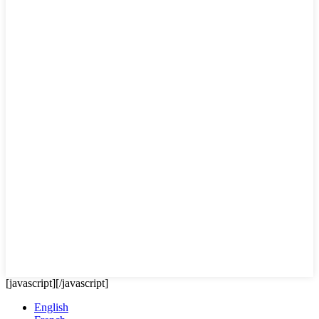
[javascript]
[/javascript]
English