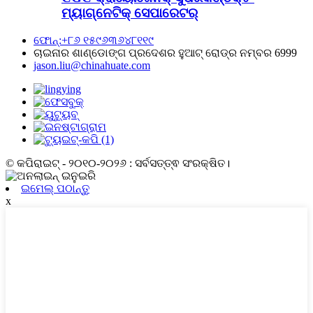
ମ୍ୟାଗ୍ନେଟିକ୍ ସେପାରେଟର୍
ଫୋନ୍:+୮୬ ୧୫୯୬୩୬୪୮୧୧୯
ଚାଇନାର ଶାଣ୍ଡୋଙ୍ଗ ପ୍ରଦେଶର ହୁଆଟ୍ ରୋଡ୍ର ନମ୍ବର 6999
jason.liu@chinahuate.com
© କପିରାଇଟ୍ - ୨୦୧୦-୨୦୨୬ : ସର୍ବସତ୍ତ୍ଵ ସଂରକ୍ଷିତ।
ଇମେଲ୍ ପଠାନ୍ତୁ
x