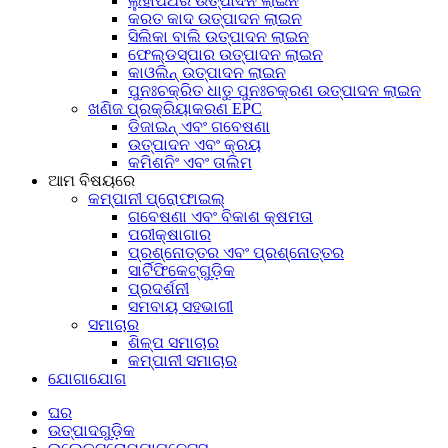
ଲୁହାପଥର ଉତ୍ପାଦନ ଲାଇନ
କରତ କାଦ ଉତ୍ପାଦନ ଲାଇନ
ସିଲିକା ବାଲି ଉତ୍ପାଦନ ଲାଇନ
ଫେଲ୍ଡସ୍ପାର ଉତ୍ପାଦନ ଲାଇନ
କାଓଲିନ୍ ଉତ୍ପାଦନ ଲାଇନ
ପୁନଃଚକ୍ରିତ ଧାତୁ ପୁନଃଚକ୍ରଣ ଉତ୍ପାଦନ ଲାଇନ
ଖଣିଜ ପ୍ରକ୍ରିୟାକରଣ EPC
ଡିଜାଇନ୍ ଏବଂ ଗବେଷଣା
ଉତ୍ପାଦନ ଏବଂ କ୍ରୟ
କମିଶନିଂ ଏବଂ ତାଲିମ
ଆମ ବିଷୟରେ
କମ୍ପାନୀ ପ୍ରୋଫାଇଲ୍
ଗବେଷଣା ଏବଂ ବିକାଶ କ୍ଷମତା
ପରୀକ୍ଷାଗାର
ପ୍ରଶ୍ନୋତ୍ତର ଏବଂ ପ୍ରଶ୍ନୋତ୍ତର
ସାର୍ଟିଫିକେଟ୍‌ଗୁଡ଼ିକ
ପ୍ରଦର୍ଶନୀ
ସମବାୟ ସହଭାଗୀ
ସମାଚାର
ଶିଳ୍ପ ସମାଚାର
କମ୍ପାନୀ ସମାଚାର
ଯୋଗାଯୋଗ
ଘର
ଉତ୍ପାଦଗୁଡ଼ିକ