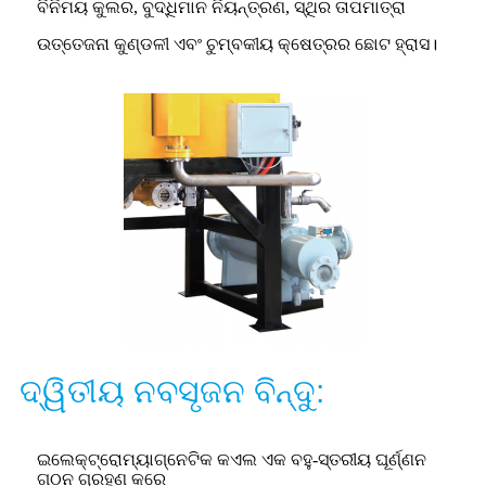
ବିନିମୟ କୁଲର, ବୁଦ୍ଧିମାନ ନିୟନ୍ତ୍ରଣ, ସ୍ଥିର ତାପମାତ୍ରା
ଉତ୍ତେଜନା କୁଣ୍ଡଳୀ ଏବଂ ଚୁମ୍ବକୀୟ କ୍ଷେତ୍ରର ଛୋଟ ହ୍ରାସ।
ଦ୍ୱିତୀୟ ନବସୃଜନ ବିନ୍ଦୁ:
ଇଲେକ୍ଟ୍ରୋମ୍ୟାଗ୍ନେଟିକ କଏଲ ଏକ ବହୁ-ସ୍ତରୀୟ ଘୂର୍ଣ୍ଣନ
ଗଠନ ଗ୍ରହଣ କରେ