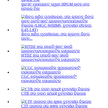
ହ୍ୟୁଏଟ୍ ମ୍ୟାଗନେଟ୍ ଦ୍ୱାରା HPGM ଉଚ୍ଚ-ଚାପ
ରୋଲର ମିଲ୍
ଶିଳ୍ପ ଖଣିଜ ପୃଥକୀକରଣ- ଓଦା ଭୂଲମ୍ବ ରିଙ୍ଗ
ଉଚ୍ଚ...
HTDZ ହାଇ ଗ୍ରେଡିଏଣ୍ଟ ସ୍ଲରି
ଇଲେକ୍ଟ୍ରୋମ୍ୟାଗ୍ନେଟିକ୍ ସେପାରେଟର୍
CGC କ୍ରାୟୋଜେନିକ୍ ସୁପରକଣ୍ଡକ୍ଟିଂ
ମ୍ୟାଗ୍ନେଟିକ୍ ସେପାରେଟର୍
CTB ଓଦା ଡ୍ରମ୍ ସ୍ଥାୟୀ ଚୁମ୍ବକୀୟ ବିଭାଜକ
CTF ପାଉଡର ଓର ଶୁଷ୍କ ଚୁମ୍ବକୀୟ ବିଭାଜକ